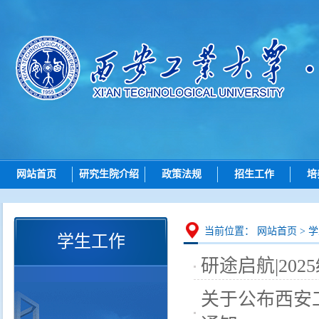
网站首页
研究生院介绍
政策法规
招生工作
培
研究生院简介
总则
招生动态
机构设置
招生
博士招生
研究
当前位置：
网站首页
>
学
学生工作
岗位职责
培养
硕士招生
研途启航|20
学位
导师查询
学位点建设
关于公布西安
各学院（研究院）联系
质量管理
智能问答