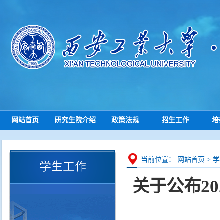
网站首页
研究生院介绍
政策法规
招生工作
培
研究生院简介
总则
招生动态
机构设置
招生
博士招生
研究
当前位置：
网站首页
>
学
学生工作
岗位职责
培养
硕士招生
关于公布2
学位
导师查询
学位点建设
各学院（研究院）联系
质量管理
智能问答