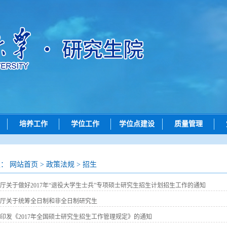
培养工作
学位工作
学位点建设
质量管理
动态
培养动态
学位申请
学位点动态
质量评价
招生
研究生创新实践系列大赛
论文评审
学位点概况
成果展示
置：
网站首页
>
政策法规
>
招生
招生
学位授予
政策文件
厅关于做好2017年“退役大学生士兵”专项硕士研究生招生计划招生工作的通知
查询
导师工作
厅关于统筹全日制和非全日制研究生
院）联系方式
答辩公示
印发《2017年全国硕士研究生招生工作管理规定》的通知
问答
评阅书公示