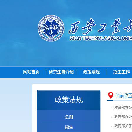
网站首页
研究生院介绍
政策法规
招生工作
研究生院简介
总则
招生
机构设置
招生
博士
当前位
政策法规
岗位职责
培养
硕士
教育部办公
学位
导师
总则
教育部办公
学位点建设
各学院（研究
教育部关于
招生
质量管理
智能