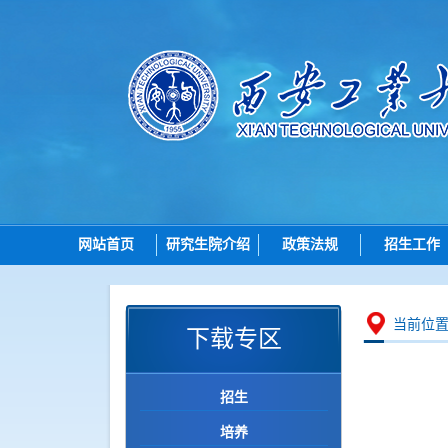
网站首页
研究生院介绍
政策法规
招生工作
研究生院简介
总则
招生
机构设置
招生
博士
当前位
下载专区
岗位职责
培养
硕士
学位
导师
招生
学位点建设
各学院（研究
培养
质量管理
智能