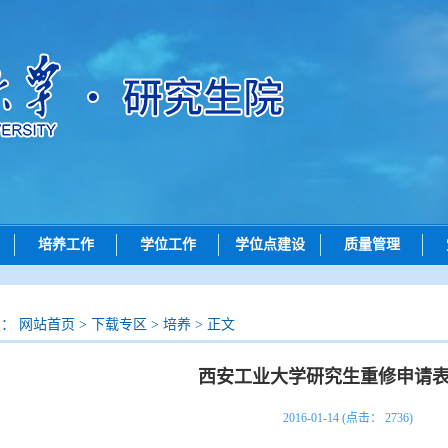
培养工作
学位工作
学位点建设
质量管理
动态
培养动态
学位申请
学位点动态
质量评价
招生
研究生创新实践系列大赛
论文评审
学位点概况
成果展示
置：
网站首页
>
下载专区
>
培养
> 正文
招生
学位授予
政策文件
西安工业大学研究生重修申请表(
查询
导师工作
院）联系方式
答辩公示
2016-01-14 (点击：
2736
)
问答
评阅书公示