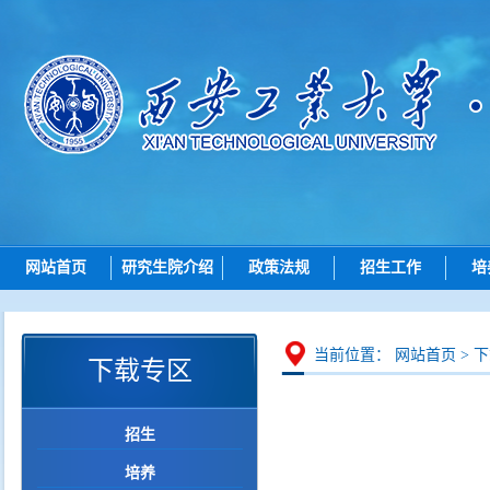
网站首页
研究生院介绍
政策法规
招生工作
培
研究生院简介
总则
招生动态
机构设置
招生
博士招生
研究
当前位置：
网站首页
>
下
下载专区
岗位职责
培养
硕士招生
学位
导师查询
招生
学位点建设
各学院（研究院）联系
培养
质量管理
智能问答