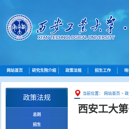
网站首页
研究生院介绍
政策法规
招生工作
培
研究生院简介
总则
招生动态
机构设置
招生
博士招生
研究
当前位置：
网站首页
>
政
政策法规
岗位职责
培养
硕士招生
西安工大第
学位
导师查询
总则
学位点建设
各学院（研究院）联系
招生
质量管理
智能问答