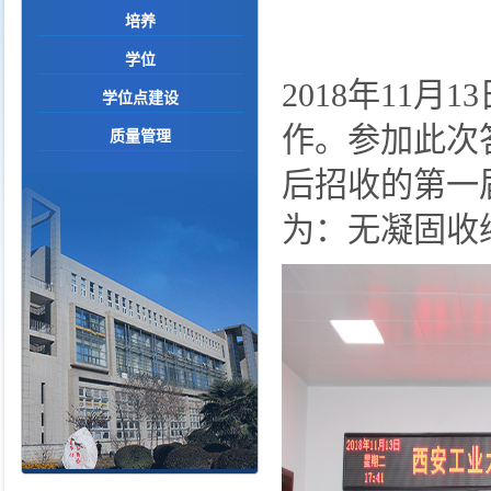
培养
学位
2018
年
11
月
13
学位点建设
作。参加此次
质量管理
后招收的第一
为：无凝固收