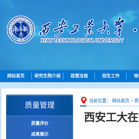
网站首页
研究生院介绍
政策法规
招生工作
培
研究生院简介
总则
招生动态
机构设置
招生
博士招生
研究
当前位置：
网站首页
>
质
质量管理
岗位职责
培养
硕士招生
西安工大在
学位
导师查询
质量评价
学位点建设
各学院（研究院）联系
成果展示
质量管理
智能问答