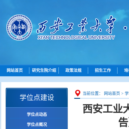
网站首页
研究生院介绍
政策法规
招生工作
培
研究生院简介
总则
招生动态
机构设置
招生
博士招生
研究
当前位置：
网站首页
>
学
学位点建设
岗位职责
培养
硕士招生
西安工业大
学位
导师查询
学位点动态
学位点建设
各学院（研究院）联系
告
学位点概况
质量管理
智能问答