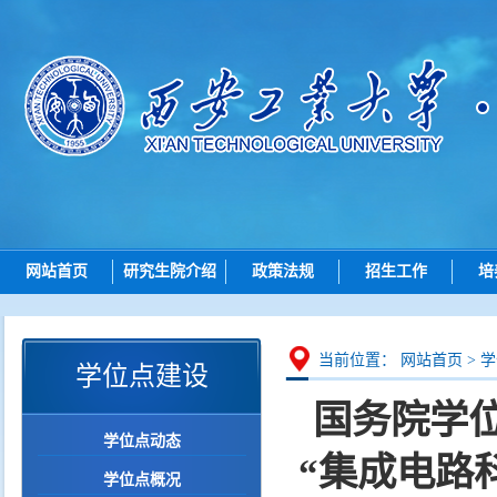
网站首页
研究生院介绍
政策法规
招生工作
培
研究生院简介
总则
招生动态
机构设置
招生
博士招生
研究
当前位置：
网站首页
>
学
学位点建设
岗位职责
培养
硕士招生
国务院学位
学位
导师查询
学位点动态
学位点建设
“集成电路
各学院（研究院）联系
学位点概况
质量管理
智能问答