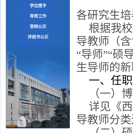
学位授予
各研究生培
导师工作
根据我校
答辩公示
评阅书公示
导教师（含
“
导师
”“
硕
生导师的新
一、任职
（一）博
详见《西
导教师分类
（二）硕