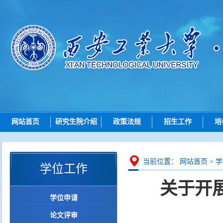
网站首页
研究生院介绍
政策法规
招生工作
培
研究生院简介
总则
招生动态
机构设置
招生
博士招生
研究
当前位置：
网站首页
>
学
学位工作
岗位职责
培养
硕士招生
关于开
学位
导师查询
学位申请
学位点建设
各学院（研究院）联系
论文评审
质量管理
智能问答