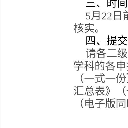
三、时间
5
月
22
日
核实。
四、提交
请各
二级
学科的各申
（一式
一
份
汇总表》（
（电子版同