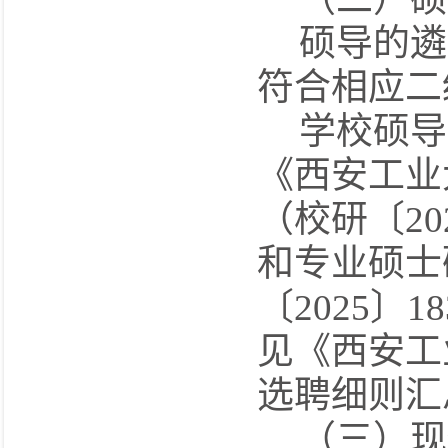
硕导的遴
符合相应
二
学校硕导
《西安工业
（校研〔
20
和专业硕士
〔
2025
〕
18
见《西安工
选聘
细则
汇
（三）现