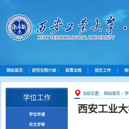
网站首页
研究生院介绍
政策法规
招生工作
培
研究生院简介
总则
招生动态
机构设置
招生
博士招生
研究
当前位置：
网站首页
>
学
学位工作
岗位职责
培养
硕士招生
西安工业大
学位
导师查询
学位申请
学位点建设
各学院（研究院）联系
论文评审
质量管理
智能问答