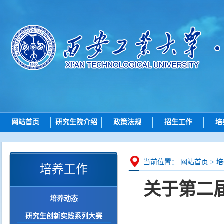
网站首页
研究生院介绍
政策法规
招生工作
培
研究生院简介
总则
招生动态
机构设置
招生
博士招生
研究
当前位置：
网站首页
>
培
培养工作
岗位职责
培养
硕士招生
关于第二
学位
导师查询
培养动态
学位点建设
各学院（研究院）联系
研究生创新实践系列大赛
质量管理
智能问答