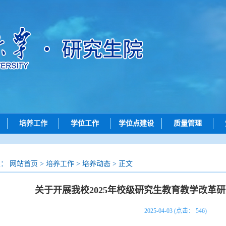
培养工作
学位工作
学位点建设
质量管理
动态
培养动态
学位申请
学位点动态
质量评价
招生
研究生创新实践系列大赛
论文评审
学位点概况
成果展示
置：
网站首页
>
培养工作
>
培养动态
> 正文
招生
学位授予
政策文件
关于开展我校2025年校级研究生教育教学改革
查询
导师工作
院）联系方式
答辩公示
2025-04-03 (点击：
546
)
问答
评阅书公示