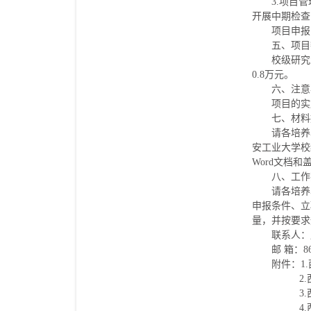
3.项目
开展中期检查
项目申报
五、项目
校级研究
0.8万元。
六、注意
项目的实
七、材料
请各培养
安工业大学校
Word文档
八、工作
请各培养
申报条件、立
量，并按要求
联系人：周
邮 箱：86
附件：1
2.西安
3.西
4.西