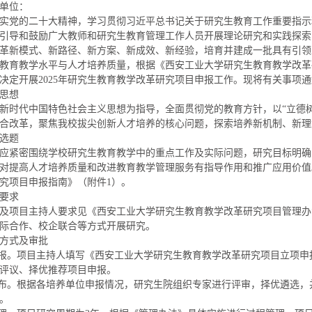
单位：
实党的二十大精神，学习贯彻习近平总书记关于研究生教育工作重要指示
引导和鼓励广大教师和研究生教育管理工作人员开展理论研究和实践探索
革新模式、新路径、新方案、新成效、新经验，培育并建成一批具有引领
教育教学水平与人才培养质量，根据《西安工业大学研究生教育教学改革研究
决定开展2025年研究生教育教学改革研究项目申报工作。现将有关事项
思想
新时代中国特色社会主义思想为指导，全面贯彻党的教育方针，以“立德
合改革，聚焦我校拔尖创新人才培养的核心问题，探索培养新机制、新理
选题
应紧密围绕学校研究生教育教学中的重点工作及实际问题，研究目标明确
对提高人才培养质量和改进教育教学管理服务有指导作用和推广应用价值。
究项目申报指南》（附件1）。
要求
及项目主持人要求见《西安工业大学研究生教育教学改革研究项目管理办法
际合作、校企联合等方式开展研究。
方式及审批
申报。项目主持人填写《西安工业大学研究生教育教学改革研究项目立项申
评议、择优推荐项目申报。
公布。根据各培养单位申报情况，研究生院组织专家进行评审，择优遴选，
。