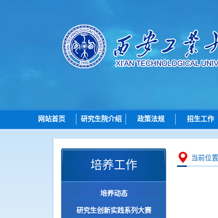
网站首页
研究生院介绍
政策法规
招生工作
研究生院简介
总则
招生
机构设置
招生
博士
当前位
培养工作
岗位职责
培养
硕士
学位
导师
培养动态
学位点建设
各学院（研究
研究生创新实践系列大赛
质量管理
智能