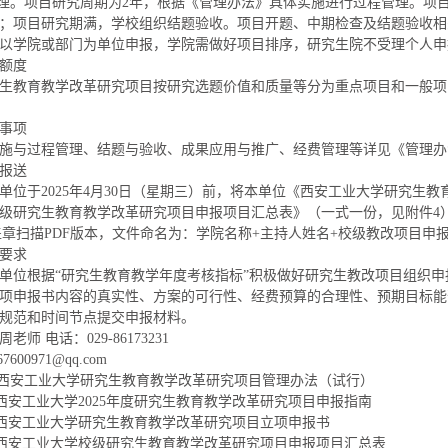
管理。项目研究周期为2年，根据《管理办法》具体实施进行过程管理。项
；项目研究期满，学校组织结题验收。项目开题、中期检查及结题验收相
以学院或部门为单位申报，学院需做好项目排序，研究生院不受理个人申
额度
生教育教学改革研究项目按研究选题价值和质量等分为重点项目和一般项
事项
施与过程管理、结题与验收、成果应用与推广、经费管理等详见《管理办
报送
单位于2025年4月30日（星期三）前，将本单位《西安工业大学研究生
级研究生教育教学改革研究项目申报项目汇总表》（一式一份，见附件4
和盖章扫描PDF版本，文件命名为：学院名称+主持人姓名+校级教改项目
要求
单位根据“研究生教育教学年度考核指标”积极做好研究生教改项目组织
项申报书内容的真实性、方案的可行性、经费预算的合理性、预期目标能
规范和时间节点提交申报材料。
老师 电话：029-86173231
7600971@qq.com
.西安工业大学研究生教育教学改革研究项目管理办法（试行）
工业大学2025年度研究生教育教学改革研究项目申报指南
安工业大学研究生教育教学改革研究项目立项申报书
安工业大学校级研究生教育教学改革研究项目申报项目汇总表