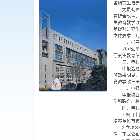
各研究生培养
为贯彻落
育综合改革，
生教育教学改
步提升研究生
文件要求，现
一、指导
以习近平
研究生教育综
二、申报
申报选题
施效果明显，
育教学改革研
三、申报
申报项目
学科联合、校
四、申报
1.项目
培养单位审核
2.立项
后，正式公布