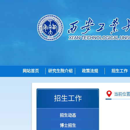
网站首页
研究生院介绍
政策法规
招生工作
研究生院简介
总则
招生
机构设置
招生
博士
当前位
招生工作
岗位职责
培养
硕士
学位
导师
招生动态
学位点建设
各学院（研究
博士招生
质量管理
智能