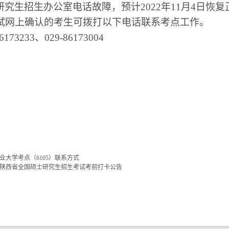
研究生招生办公室电话故障，预计
2022
年
11
月
4
日恢复
试网上确认的考生可拨打以下电话联系考点工作。
86173233、029-86173004
业大学考点（6105）联系方式
3年陕西省全国硕士研究生招生考试考前打卡公告