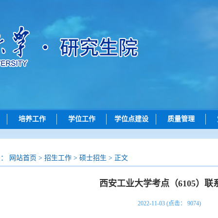
培养工作
学位工作
学位点建设
质量管理
动态
培养动态
学位申请
学位点动态
质量评价
招生
研究生创新实践系列大赛
论文评审
学位点概况
成果展示
置：
网站首页
>
招生工作
>
硕士招生
> 正文
招生
学位授予
政策文件
西安工业大学考点（6105）联
查询
导师工作
院）联系方式
答辩公示
2022-11-03 (点击：
9074
)
问答
评阅书公示