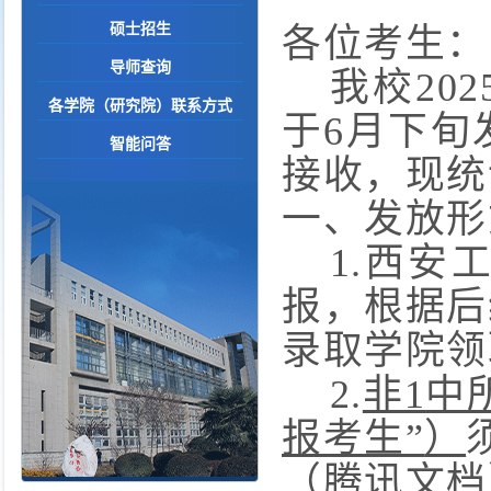
硕士招生
各位考生：
导师查询
我校
202
各学院（研究院）联系方式
于
6
月下旬
智能问答
接收，现统
一、
发放形
1.
西安
报，根据后
录取学院领
2.
非
1
中
报考生”
）
（腾讯文档