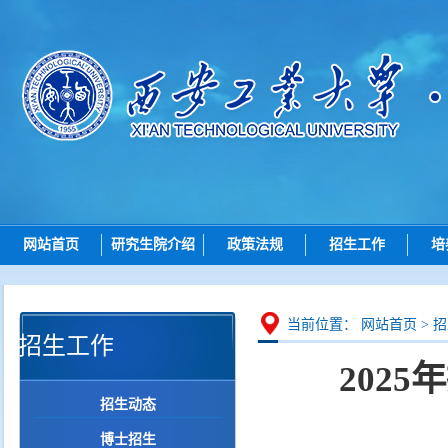
网站首页
研究生院介绍
政策法规
招生工作
培
研究生院简介
总则
招生动态
机构设置
招生
博士招生
研究
当前位置：
网站首页
>
招
招生工作
岗位职责
培养
硕士招生
202
学位
导师查询
招生动态
学位点建设
各学院（研究院）联系
博士招生
质量管理
智能问答