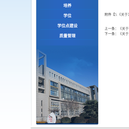
培养
附件【
5.《关
学位
学位点建设
上一条：
《关于
下一条：
《关于
质量管理