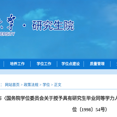
培养工作
学位工作
学位点建设
质量管理
动态
培养动态
学位申请
学位点动态
质量评价
招生
研究生创新实践系列大赛
论文评审
学位点概况
成果展示
置：
网站首页
>
政策法规
>
学位
> 正文
招生
学位授予
政策文件
布〈国务院学位委员会关于授予具有研究生毕业同等学力
查询
导师工作
院）联系方式
答辩公示
位〔1998〕54号）
问答
评阅书公示