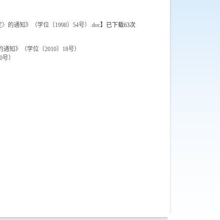
知》（学位〔1998〕54号）.doc
】已下载
63
次
知》（学位〔2010〕18号）
0号）