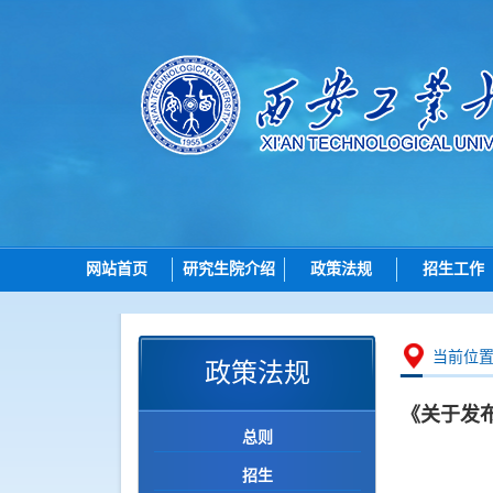
网站首页
研究生院介绍
政策法规
招生工作
研究生院简介
总则
招生
机构设置
招生
博士
当前位
政策法规
岗位职责
培养
硕士
《关于发
学位
导师
总则
学位点建设
各学院（研究
招生
质量管理
智能