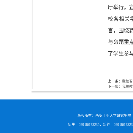
厅举行。
校各相关学
言，围绕
与命题重
了学生参
上一条：
我校召
下一条：
我校教
版权所有：西安工业大学研究生院
招生：029-86173235，培养：029-861732