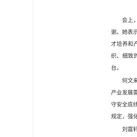
会上
谢。她表
才培养和
织、细致
台。
何文
产业发展
守安全底
规定，强
刘霆