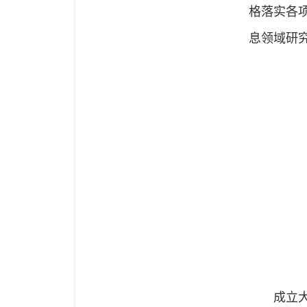
格落实各
息领域研
成立