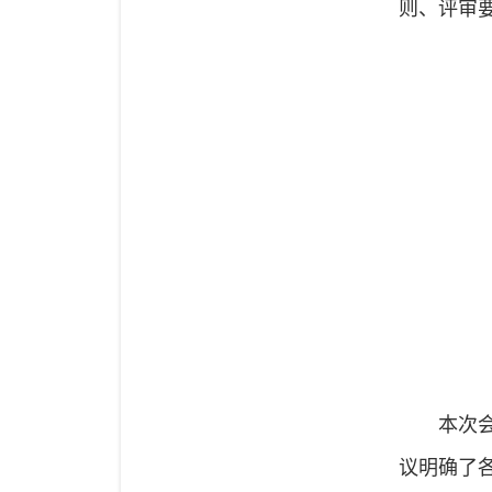
则、评审
本次
议明确了