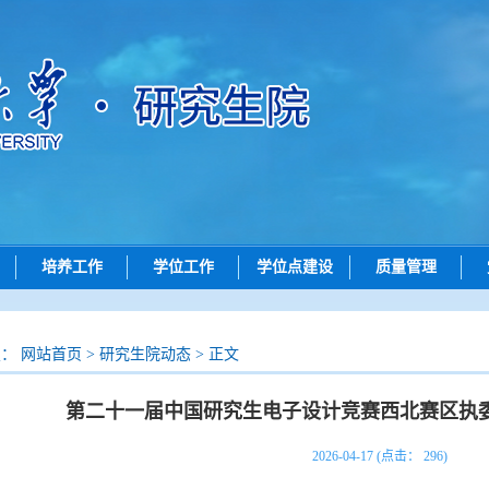
培养工作
学位工作
学位点建设
质量管理
动态
培养动态
学位申请
学位点动态
质量评价
招生
研究生创新实践系列大赛
论文评审
学位点概况
成果展示
置：
网站首页
>
研究生院动态
> 正文
招生
学位授予
政策文件
第二十一届中国研究生电子设计竞赛西北赛区执
查询
导师工作
院）联系方式
答辩公示
2026-04-17 (点击：
296
)
问答
评阅书公示