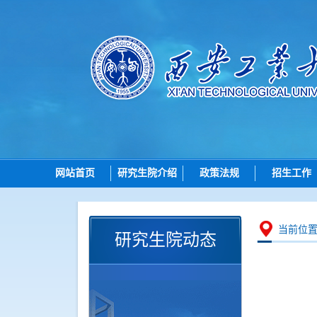
网站首页
研究生院介绍
政策法规
招生工作
研究生院简介
总则
招生
机构设置
招生
博士
当前位
研究生院动态
岗位职责
培养
硕士
学位
导师
学位点建设
各学院（研究
质量管理
智能