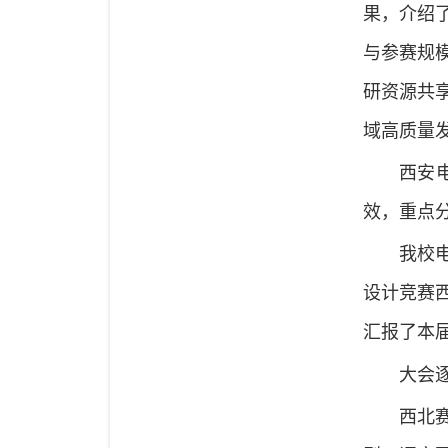
果，介绍
与参赛规
研资源共
域高质量
西安
效，重点
我校
设计竞赛
汇报了本
大会
西北