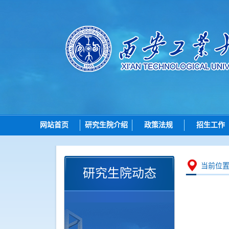
网站首页
研究生院介绍
政策法规
招生工作
研究生院简介
总则
招生
机构设置
招生
博士
当前位
研究生院动态
岗位职责
培养
硕士
学位
导师
学位点建设
各学院（研究
质量管理
智能