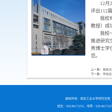
12
评出11
我校
教授）成
我校
推进研究
秀博士学
范。
上一条：
我校光
下一条：
学校召
版权所有：西安工业大学研究生院
招生：029-86173235，培养：029-861732