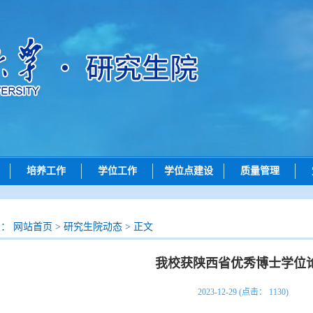
培养工作
学位工作
学位点建设
质量管理
动态
培养动态
学位申请
学位点动态
质量评价
招生
研究生创新实践系列大赛
论文评审
学位点概况
成果展示
置：
网站首页
>
研究生院动态
> 正文
招生
学位授予
政策文件
我校获陕西省优秀博士学位
查询
导师工作
院）联系方式
答辩公示
2023-12-29 (点击：
1130
)
问答
评阅书公示