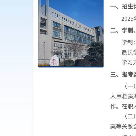
一
、招生
20
二
、学制
学制
最长
学习
三
、报考
（一
人事档案
作。在职
（二
案等关系