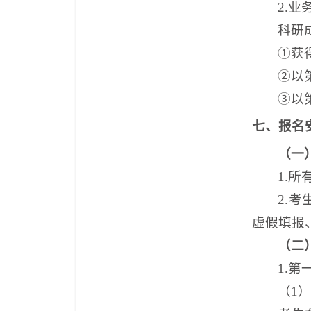
2.
业
科研
①获
②以
③以
七、
报名
（一
1.
2.
虚假填报
（二
1.
（
1