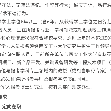
遵纪守法，无违法违纪、作弊等行为；诚实守信，品行
学术不端行为。
得学士学位
6年以上（
含
6年，
从获得学士学位之日算
的人员
，且
在所报考专业、学科领域或相近领域工作满
体和心理健康状况符合我校要求
，
原则上年龄不超过
5
同等学力人员报名须经西安工业大学研究生招生工作领
须为定向在职人员，
目前所在单位与西安工业大学有科
研项目、新产品开发、关键设备研发等工程技术项目（
两位与报考学科专业
领域内
的教授（或相当职称
专家
）
生必须征得所报考导师及
报考
学院书面同意。
役军人报考博士研究生，按有关部门规定办理。
要求
）定向在职