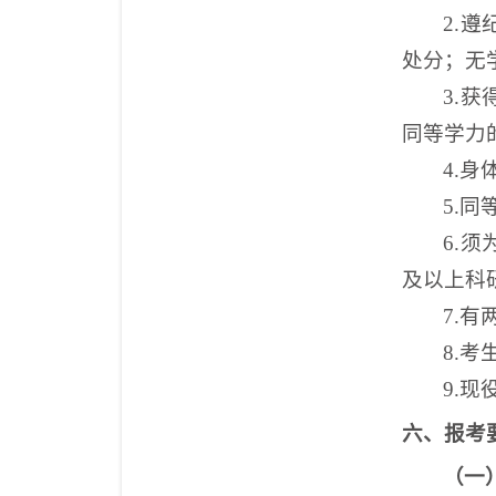
2
.
处分；无
3
.
获
同等学力
4.
身
5.
6.
及以上科
7
.有
8
.考
9
.现
六、报考
（一