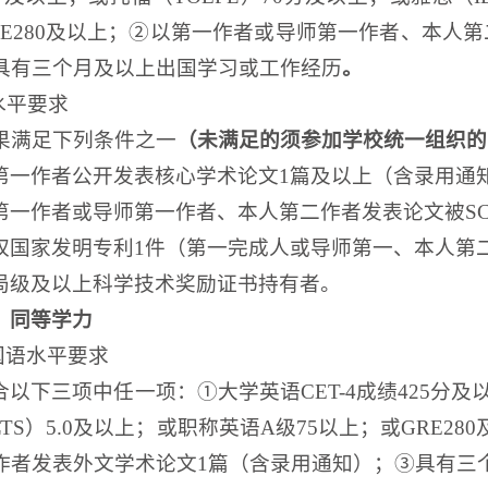
E280及以上；
②
以第一作者或导师第一作者、本人第
具有三个月
及
以上出国
学习或工作
经历
。
水平要求
果
满足下列
条件之一
（未满足的须参加学校统一组织的
第一作者公开发表核心学术论文
1篇及以上（含录用通
第一作者或导师第一作者、本人第二作者发表论文被
S
权国家发明专利
1
件
（第一完成人或导师第一、本人第
局级
及
以上科学技术奖励证书持有者
。
）同等学力
国
语水平
要求
合以下
三
项中任一项
：
①
大学英语
CET-4成绩425分
LTS）5.0及以上；或职称英语A级75以上；或GRE28
作者发表外文学术论文
1篇（含录用通知）；
③
具有三