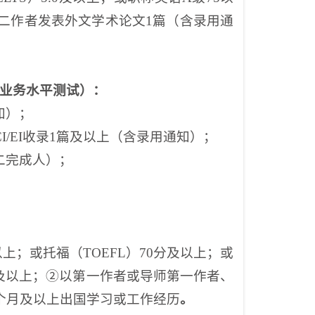
二作者发表外文学术论文
1篇（含录用通
业务水平测试）：
知）
；
CI/EI收录1篇及以上（含录用通知）；
二完成人）；
及以上；或托福（TOEFL）70分及以上；或
0及以上；
②
以第一作者或导师第一作者、
个月
及
以上出国
学习或工作
经历
。