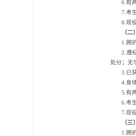
6
.有
7
.考
8
.现
（二
1
.拥
2
.
处分；无
3
.
已
4.
身
5
.有
6
.考
7
.现
（三
1
.拥