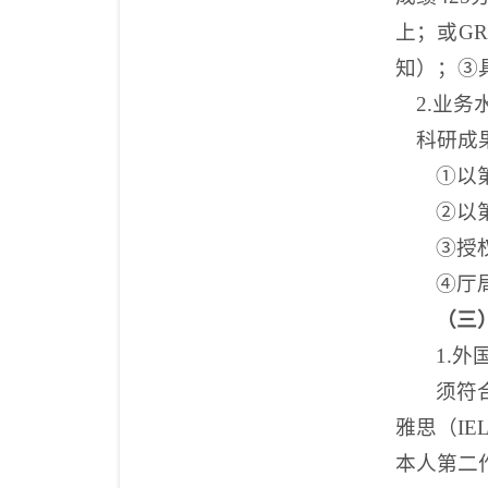
上；或GR
知）；
③
2.
业务
科研成
①
以
②
以
③
授
④
厅
（
三
1.
外
须符
雅思（IE
本人第二