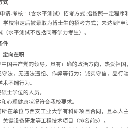
方式
“申请-考核”（含水平测试）
招考方式
:
指
按照一定程序
、学校审定后被录取为博士生的招考方式；未达到
“申
试
（
水平测试不包括同等学力考生）
。
条件
）定向在职
护中国共产党的领导，具有正确的政治方向，热爱祖国
遵纪守法，无违法违纪、作弊等行为；诚实守信，品行
学术不端行为。
获硕士学位的人员
。
体和心理健康状况符合我校要求。
前所在单位与西安工业大学有科研项目合同，且本人
、关键设备研发等工程技术项目（排名前
5）。