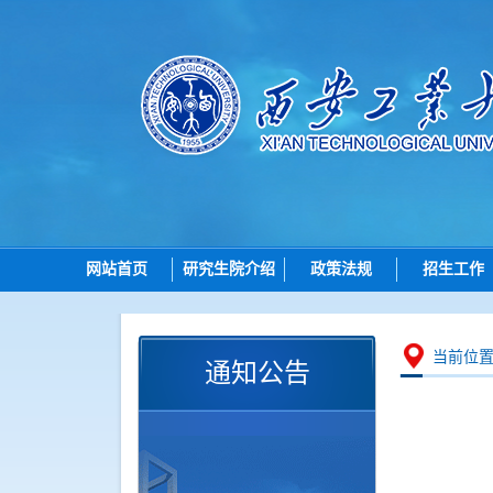
网站首页
研究生院介绍
政策法规
招生工作
研究生院简介
总则
招生
机构设置
招生
博士
当前位
通知公告
岗位职责
培养
硕士
学位
导师
学位点建设
各学院（研究
质量管理
智能