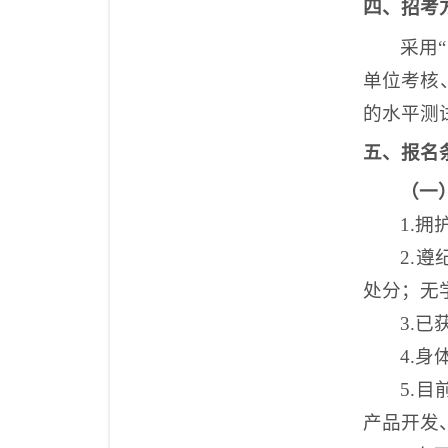
四
、
招考
采用
单位考核
的水平测
五、
报名
（一
1
.拥
2
.
处分；无
3
.已
4
.身
5.
目
产品开发