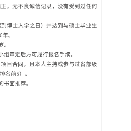
端正，无不良诚信记录，没有受到过任何
起到博士入学之日）并达到与硕士毕业生
6年
。
0岁。
导小组审定后方可履行报名手续。
研项目合同，且本人主持或参与过省部级
排名前
5）。
的
书面推荐。