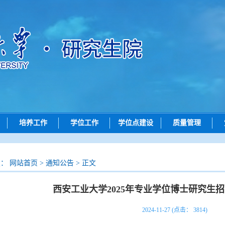
培养工作
学位工作
学位点建设
质量管理
动态
培养动态
学位申请
学位点动态
质量评价
招生
研究生创新实践系列大赛
论文评审
学位点概况
成果展示
置：
网站首页
>
通知公告
> 正文
招生
学位授予
政策文件
西安工业大学2025年专业学位博士研究生
查询
导师工作
院）联系方式
答辩公示
2024-11-27 (点击：
3814
)
问答
评阅书公示