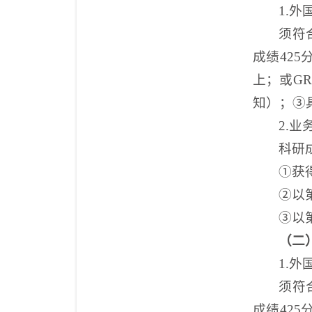
1.
外
须符
成绩425
上；或GR
知）；
③
2.
业
科研
①获
②以
③以
（二
1.
外
须符
成绩425